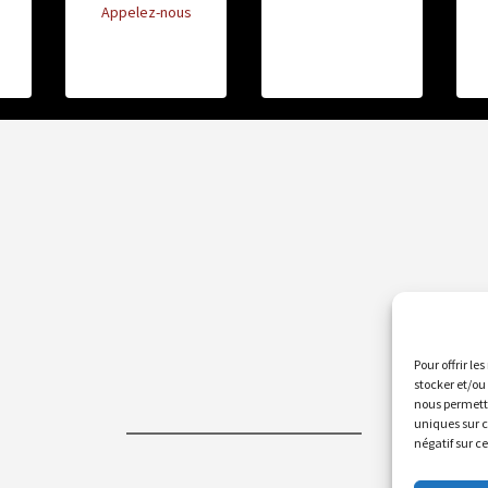
Appelez-nous
Pour offrir le
stocker et/ou
nous permettr
uniques sur c
négatif sur c