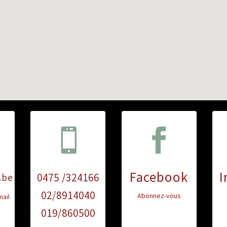


Facebook
I
0475 /324166
.be
02/8914040
Abonnez-vous
ail
019/860500