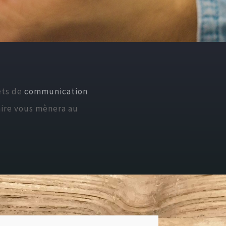
ets de
communication
aire vous mènera au