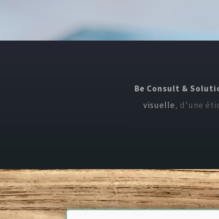
Be Consult & Soluti
visuelle
, d’une ét