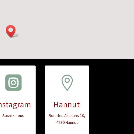


nstagram
Hannut
Suivez-nous
Rue des Artisans 10
,
4280 Hannut