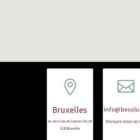


Bruxelles
info@besolu
Envoyez-nous un m
Av. des Croix de Guerres 311/19
1120 Bruxelles