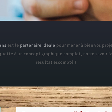
ons
est le
partenaire idéale
pour mener à bien vos proj
iquette à un concept graphique complet, notre savoir f
résultat escompté !